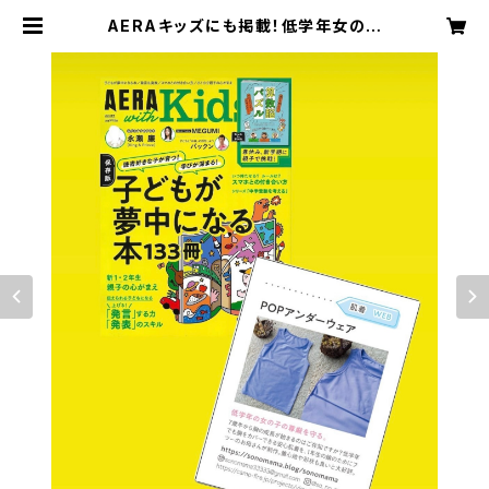
AERAキッズにも掲載！低学年女の子
の胸の成長をまもる肌着『POPアンダ
ーウェア』 | POPアンダーウェア事務
局