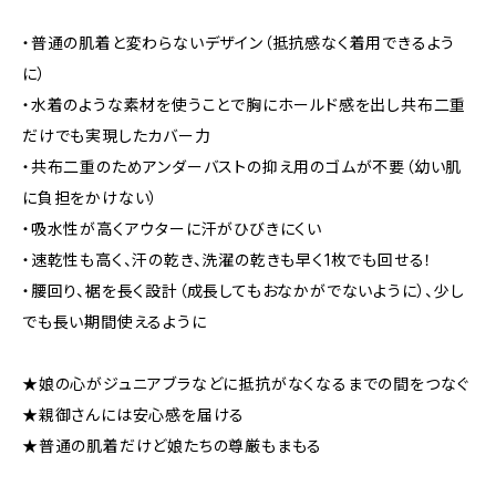
・普通の肌着と変わらないデザイン（抵抗感なく着用できるよう
に）
・水着のような素材を使うことで胸にホールド感を出し共布二重
だけでも実現したカバー力
・共布二重のためアンダーバストの抑え用のゴムが不要（幼い肌
に負担をかけない）
・吸水性が高くアウターに汗がひびきにくい
・速乾性も高く、汗の乾き、洗濯の乾きも早く1枚でも回せる！
・腰回り、裾を長く設計（成長してもおなかがでないように）、少し
でも長い期間使えるように
★娘の心がジュニアブラなどに抵抗がなくなるまでの間をつなぐ
★親御さんには安心感を届ける
★普通の肌着だけど娘たちの尊厳もまもる