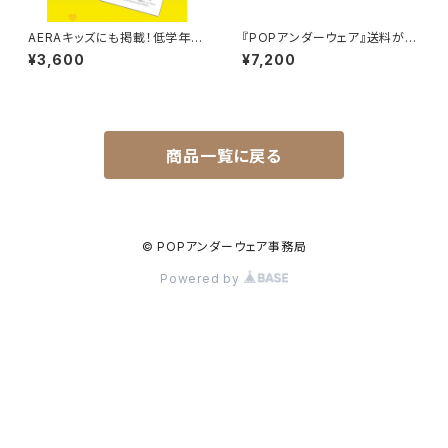
AERAキッズにも掲載！低学年女
『POPアンダーウェア』送料がお
の子の胸の成長をまもる肌着『P
得な2枚セット！サイズも選べま
¥3,600
¥7,200
OPアンダーウェア』
す！姉妹・友達同士のシェア・プ
レゼントに！
商品一覧に戻る
© POPアンダーウェア事務局
Powered by